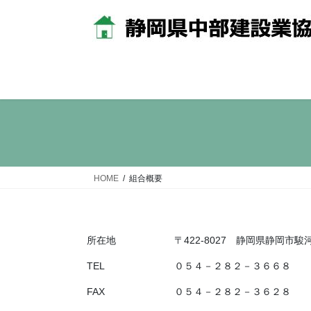
コ
ナ
ン
ビ
テ
ゲ
ン
ー
ツ
シ
へ
ョ
ス
ン
キ
に
ッ
移
プ
動
HOME
組合概要
所在地
〒422-8027 静岡県静岡市駿河
TEL
０５４－２８２－３６６８
FAX
０５４－２８２－３６２８