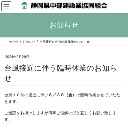
コ
ナ
ン
ビ
テ
ゲ
ン
ー
お知らせ
ツ
シ
へ
ョ
ス
ン
HOME
お知らせ
台風接近に伴う臨時休業のお知らせ
キ
に
ッ
移
プ
動
2024年8月29日
台風接近に伴う臨時休業のお知ら
せ
台風１０号の接近に伴い
８／３０（金）
は臨時休業させていただ
きます。
ご迷惑をお掛けしますが何卒ご理解のほど宜しくお願い致しま
す。